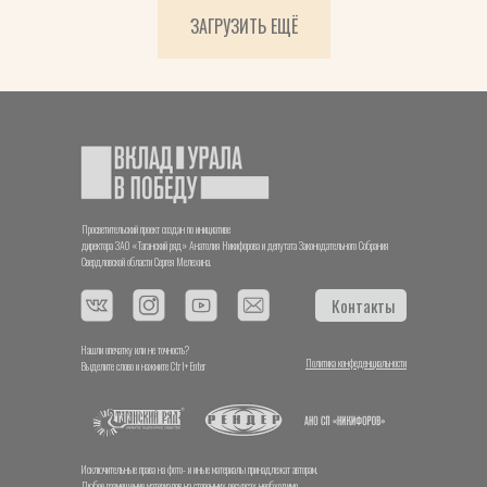
ЗАГРУЗИТЬ ЕЩЁ
Просветительский проект создан по инициативе
директора ЗАО «Таганский ряд» Анатолия Никифорова и депутата Законодательного Собрания
Свердловской области Сергея Мелехина.
Контакты
Нашли опечатку или не точность?
Политика конфеденциальности
Выделите слово и нажмите Ctrl+Enter
Исключительные права на фото- и иные материалы принадлежат авторам.
Любое размещение материалов на сторонних ресурсах необходимо