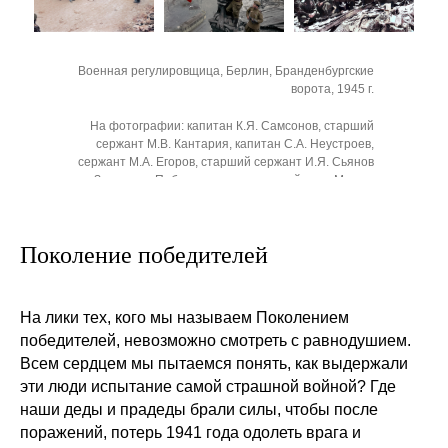
Военная регулировщица, Берлин, Бранденбургские
ворота, 1945 г.
На фотографии: капитан К.Я. Самсонов, старший
сержант М.В. Кантария, капитан С.А. Неустроев,
сержант М.А. Егоров, старший сержант И.Я. Сьянов
со Знаменем Победы перед отправкой его в Москву
Поколение победителей
На лики тех, кого мы называем Поколением
победителей, невозможно смотреть с равнодушием.
Всем сердцем мы пытаемся понять, как выдержали
эти люди испытание самой страшной войной? Где
наши деды и прадеды брали силы, чтобы после
поражений, потерь 1941 года одолеть врага и