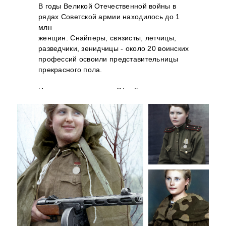
В годы Великой Отечественной войны в
рядах Советской армии находилось до 1
млн
женщин. Снайперы, связисты, летчицы,
разведчики, зенидчицы - около 20 воинских
профессий освоили представительницы
прекрасного пола.
Известное выражение "У войны не женское
лицо" уже не отвечало действительности.
Дочери нашего народа сражались с врагом
наравне с мужчинами.