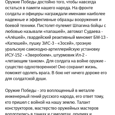
Оружие Победы достойно того, чтобы навсегда
остаться в памяти нашего народа. На фронте
солдаты и офицеры награждали именами наиболее
надежные и эффективные образцы вооружения и
боевой техники. Пистолет-пулемет Шпагина бойцы с
любовью называли «папашей», автомат Судаева -
«Алёшей», гвардейский реактивный миномет БМ-13 -
«Катюшей», пушку ЗИС-3 - «Зосей», грозную
уральскую самоходно-артиллерийскую установку
ИСУ-152 - «Зверобоем», штурмовик Ил-2 -
«летающим танком». Для солдата на войне оружие -
существо одухотворенное! Оно сохранит жизнь,
поможет одолеть врага. В бою нет ничего дороже его
для солдатской души.
Оружие Победы - это воплощенный в металле
инженерный гений русского народа, его ответ тому,
кто пришел с войной на нашу землю. Талант
конструкторов, мастерство оружейных мастеров
воплотились в танках и самолетах, орудиях и