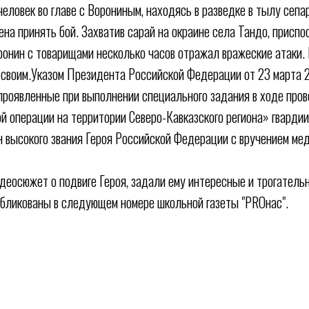
человек во главе с Ворониным, находясь в разведке в тылу сепа
на принять бой. Захватив сарай на окраине села Тандо, присп
ронин с товарищами несколько часов отражал вражеские атаки. 
 своим.Указом Президента Российской Федерации от 23 марта 
 проявленные при выполнении специального задания в ходе про
й операции на территории Северо-Кавказского региона» гвардии
 высокого звания Героя Российской Федерации с вручением ме
деосюжет о подвиге Героя, задали ему интересные и трогатель
бликованы в следующем номере школьной газеты "PROнас".