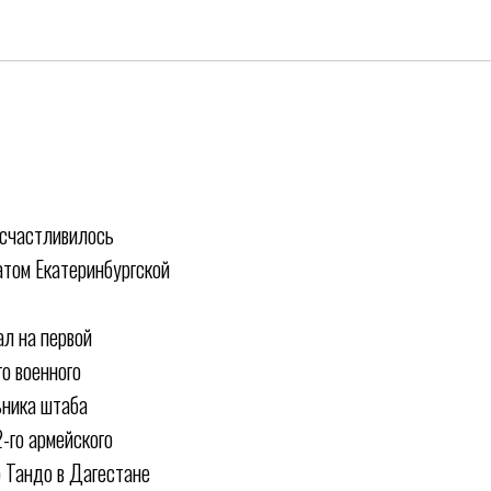
счастливилось
атом Екатеринбургской
ал на первой
о военного
ьника штаба
-го армейского
о Тандо в Дагестане