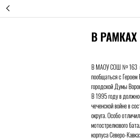
В РАМКАХ
В МАОУ СОШ № 163 в 
пообщаться с Героем 
городской Думы Воро
В 1995 году в должно
чеченской войне в со
округа. Особо отличи
мотострелкового бата
корпуса Северо-Кавказ