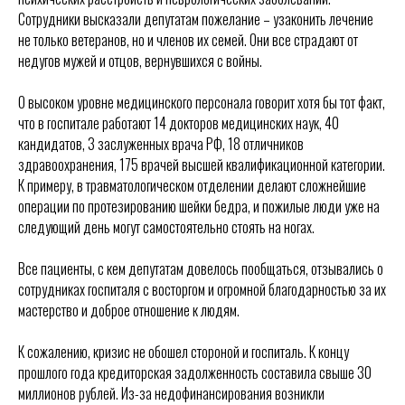
Сотрудники высказали депутатам пожелание – узаконить лечение
не только ветеранов, но и членов их семей. Они все страдают от
недугов мужей и отцов, вернувшихся с войны.
О высоком уровне медицинского персонала говорит хотя бы тот факт,
что в госпитале работают 14 докторов медицинских наук, 40
кандидатов, 3 заслуженных врача РФ, 18 отличников
здравоохранения, 175 врачей высшей квалификационной категории.
К примеру, в травматологическом отделении делают сложнейшие
операции по протезированию шейки бедра, и пожилые люди уже на
следующий день могут самостоятельно стоять на ногах.
Все пациенты, с кем депутатам довелось пообщаться, отзывались о
сотрудниках госпиталя с восторгом и огромной благодарностью за их
мастерство и доброе отношение к людям.
К сожалению, кризис не обошел стороной и госпиталь. К концу
прошлого года кредиторская задолженность составила свыше 30
миллионов рублей. Из-за недофинансирования возникли