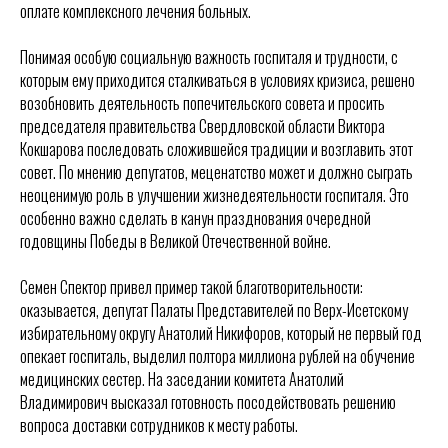
оплате комплексного лечения больных.
Понимая особую социальную важность госпиталя и трудности, с
которым ему приходится сталкиваться в условиях кризиса, решено
возобновить деятельность попечительского совета и просить
председателя правительства Свердловской области Виктора
Кокшарова последовать сложившейся традиции и возглавить этот
совет. По мнению депутатов, меценатство может и должно сыграть
неоценимую роль в улучшении жизнедеятельности госпиталя. Это
особенно важно сделать в канун празднования очередной
годовщины Победы в Великой Отечественной войне.
Семен Спектор привел пример такой благотворительности:
оказывается, депутат Палаты Представителей по Верх-Исетскому
избирательному округу Анатолий Никифоров, который не первый год
опекает госпиталь, выделил полтора миллиона рублей на обучение
медицинских сестер. На заседании комитета Анатолий
Владимирович высказал готовность посодействовать решению
вопроса доставки сотрудников к месту работы.