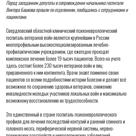
Перед заседанием депутаты в сопровождении начальника госпиталя
Виктора Башкова прошли по отделениям, пообщались с сотрудниками и
пациентами.
Свердловский областной клинический психоневрологический
госпиталь ветеранов войн является крупнейшим в России
многопрофильным высокоспециализированным лечебно-
профилактическим учреждением, где ежегодно проходят
комплексное лечение более 19 тысяч пациентов. Всего на учете
здесь состоит более 230 тысяч ветеранов войн и лиц
приравненного к ним контингента. Врачи знают поименно своих
пациентов со всеми подробностями истории болезни и делают всё
возможное по сохранению здоровья ветеранов, снижению
инвалидности молодых участников локальных войн и максимально
возможному восстановлению их трудоспособности.
Это единственный в стране госпиталь психоневрологического
профиля для лечения последствий контузий и ранений спинного и
головного мозга, периферической нервной системы, нервно-
психических расстройств и неврологических заболеваний.