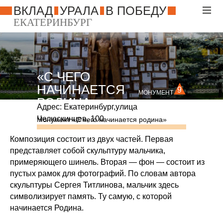
ВКЛАД
УРАЛА
В ПОБЕДУ
ЕКАТЕРИНБУРГ
«С ЧЕГО
НАЧИНАЕТСЯ
9
МОНУМЕНТ
РОДИНА»
Адрес: Екатеринбург,
улица
Челюскинцев, 100
Монумент «С чего начинается родина»
Композиция состоит из двух частей. Первая
представляет собой скульптуру мальчика,
примеряющего шинель. Вторая — фон — состоит из
пустых рамок для фотографий. По словам автора
скульптуры Сергея Титлинова, мальчик здесь
символизирует память. Ту самую, с которой
начинается Родина.