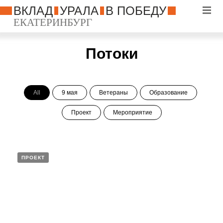
ВКЛАД
УРАЛА
В ПОБЕДУ
ЕКАТЕРИНБУРГ
Потоки
All
9 мая
Ветераны
Образование
Проект
Мероприятие
ПРОЕКТ