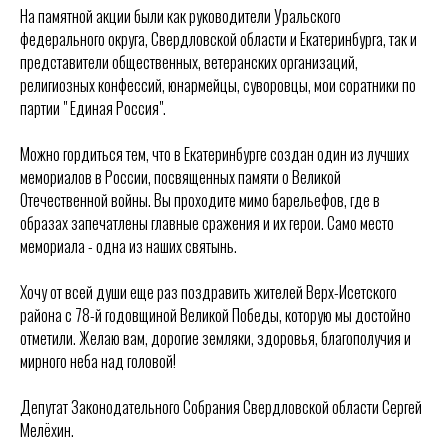
На памятной акции были как руководители Уральского
федерального округа, Свердловской области и Екатеринбурга, так и
представители общественных, ветеранских организаций,
религиозных конфессий, юнармейцы, суворовцы, мои соратники по
партии " Единая Россия".
Можно гордиться тем, что в Екатеринбурге создан один из лучших
мемориалов в России, посвященных памяти о Великой
Отечественной войны. Вы проходите мимо барельефов, где в
образах запечатлены главные сражения и их герои. Само место
мемориала - одна из наших святынь.
Хочу от всей души еще раз поздравить жителей Верх-Исетского
района с 78-й годовщиной Великой Победы, которую мы достойно
отметили. Желаю вам, дорогие земляки, здоровья, благополучия и
мирного неба над головой!
Депутат Законодательного Собрания Свердловской области Сергей
Мелёхин.