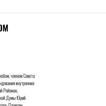
ОМ
кобом, членом Совета
ндования внутренних
й Ройзман,
ской Думы Юрий
Игорь Плаксин