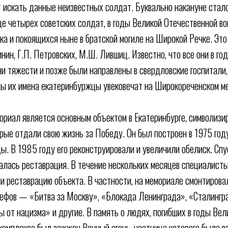
искать данные неизвестных солдат. Буквально накануне стало
е четырех советских солдат, в годы Великой Отечественной во
ка и покоящихся ныне в братской могиле на Широкой Речке. Эт
нин, Г.П. Петровских, М.Ш. Лившиц. Известно, что все они в г
ни тяжести и позже были направлены в свердловские госпитали, 
ы их имена екатеринбуржцы увековечат на Широкореченском м
риал является основным объектом в Екатеринбурге, символиз
орые отдали свою жизнь за Победу. Он был построен в 1975 год
. В 1985 году его реконструировали и увеличили обелиск. Спу
алась реставрация. В течение нескольких месяцев специалист
и реставрацию объекта. В частности, на мемориале смонтирова
ефов — «Битва за Москву», «Блокада Ленинграда», «Сталингра
 от нацизма» и другие. В память о людях, погибших в годы Ве
 комплекса был зажжен Вечный огонь, частница которого была в