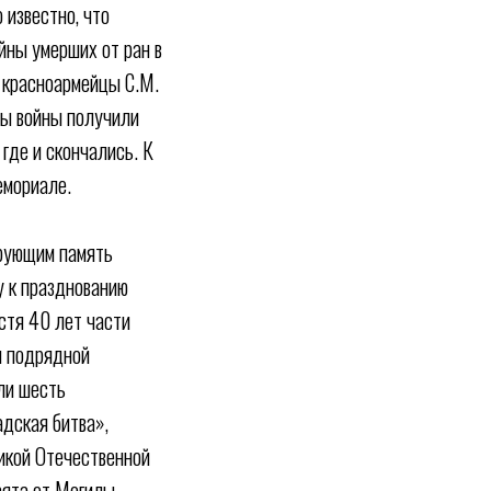
 известно, что
йны умерших от ран в
о красноармейцы С.М.
оды войны получили
где и скончались. К
емориале.
ирующим память
у к празднованию
стя 40 лет части
ы подрядной
ли шесть
дская битва»,
ликой Отечественной
зята от Могилы