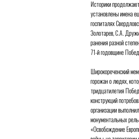
Историки продолжают 
установлены имена ещ
госпиталях Свердловс
Золотарев, С.А. Дружи
ранения разной степе
71-й годовщине Побед
Широкореченский мемо
горожан о людях, кот
тридцатилетия Победы
конструкций потребов
организации выполнил
монументальных рель
«Освобождение Европы
войны, на территории