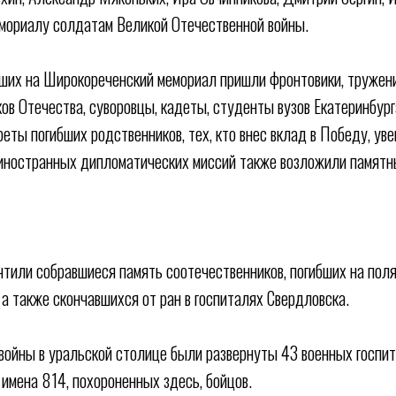
мориалу солдатам Великой Отечественной войны.
ших на Широкореченский мемориал пришли фронтовики, тружени
ов Отечества, суворовцы, кадеты, студенты вузов Екатеринбург
еты погибших родственников, тех, кто внес вклад в Победу, уве
иностранных дипломатических миссий также возложили памятны
тили собравшиеся память соотечественников, погибших на пол
 а также скончавшихся от ран в госпиталях Свердловска.
 войны в уральской столице были развернуты 43 военных госпит
имена 814, похороненных здесь, бойцов.