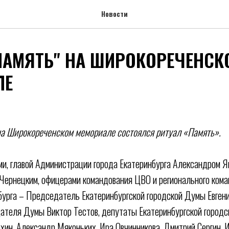
Новости
ПАМЯТЬ" НА ШИРОКОРЕЧЕНСК
ЛЕ
на Широкореченском мемориале состоялся ритуал «Память».
ми, главой Администрации города Екатеринбурга Александром Я
Чернецким, офицерами командования ЦВО и регионального кома
нбурга – Председатель Екатеринбургской городской Думы Евгени
ателя Думы Виктор Тестов, депутаты Екатеринбургской город
хин, Александр Мяконьких, Ира Овчинникова, Дмитрий Сергин, 