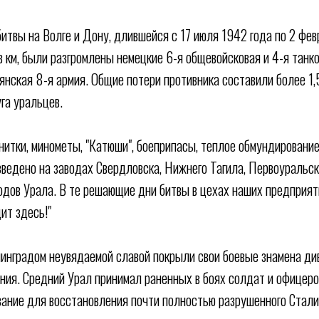
итвы на Волге и Дону, длившейся с 17 июля 1942 года по 2 фев
в км, были разгромлены немецкие 6-я общевойсковая и 4-я танк
ьянская 8-я армия. Общие потери противника составили более 1,
га уральцев.
енитки, минометы, "Катюши", боеприпасы, теплое обмундирование
зведено на заводах Свердловска, Нижнего Тагила, Первоуральск
родов Урала. В те решающие дни битвы в цехах наших предприя
ит здесь!"
инградом неувядаемой славой покрыли свои боевые знамена ди
ния. Средний Урал принимал раненных в боях солдат и офицеро
ание для восстановления почти полностью разрушенного Стали