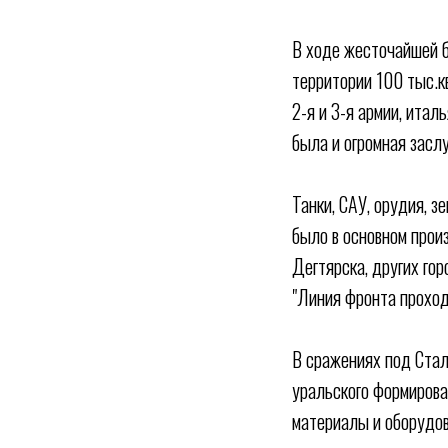
В ходе жесточайшей б
территории 100 тыс.к
2-я и 3-я армии, итал
была и огромная заслу
Танки, САУ, орудия, з
было в основном прои
Дегтярска, других го
"Линия фронта проход
В сражениях под Стал
уральского формирова
материалы и оборудов