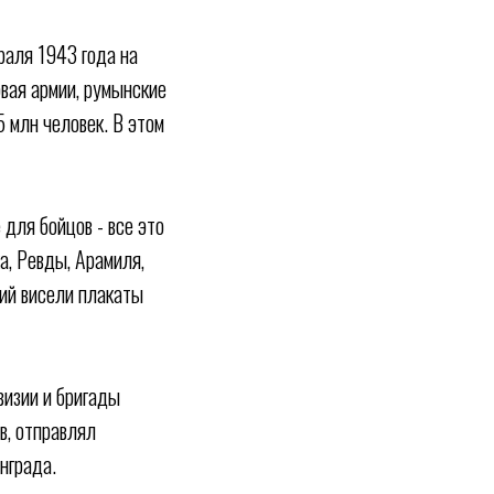
раля 1943 года на
овая армии, румынские
5 млн человек. В этом
 для бойцов - все это
а, Ревды, Арамиля,
тий висели плакаты
визии и бригады
в, отправлял
нграда.