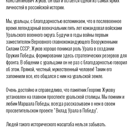
Константинович Жуков. Он был и остается одной из самых ярких
личностей в российской истории.
Мы, уральцы, с благодарностью вспоминаем, что в послевоенное
время легендарный военачальник пять лет командовал войсками
Уральского военного округа. Будучи в годы войны первым
заместителем Верховного главнокомандующего Вооруженными
Силами СССР, Жуков хорошо понимал роль Урала в создании
Оружия Победы, формировании здесь стратегических резервов для
фронта. В общении с уральцами он не раз с благодарностью говорил
об этом. Прямой, честный, мужественный человек! Таким его
запомнили все, кто общался с ним на уральской земле.
Очень достойно и справедливо, что памятник Георгию Жукову
установлен на главном проспекте уральской столицы. Мы помним и
любим Маршала Победы, всегда рассказываем о нем в своем
просветительском проекте " Вклад Урала в Победу".
Людей такого исторического масштаба нельзя забывать.