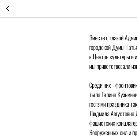
ПОЗДРАВЛ
Вместе с главой Адми
городской Думы Татья
в Центре культуры и 
мы приветствовали из
Среди них - фронтови
тыла Галина Кузьмини
гостями праздника та
Людмила Августовна Д
фашистских концлагер
Вооруженных сил и пр