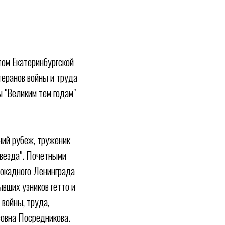
БЕДЫ
ом Екатеринбургской
еранов войны и труда
 "Великим тем годам"
ний рубеж, труженик
звезда". Почетными
локадного Ленинграда
вших узников гетто и
войны, труда,
совна Посредникова.