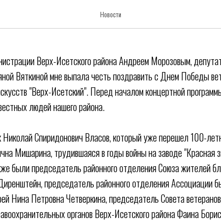
ЕНИЯ ВЕТЕРАНОВ С ДНЕМ ПО
Новости
нистрации Верх-Исетского района Андреем Морозовым, депутат
ной Вяткиной мне выпала честь поздравить с Днем Победы вет
искусств "Верх-Исетский". Перед началом концертной программы
вестных людей нашего района.
к Николай Спиридонович Власов, который уже перешел 100-лет
чна Мишарина, трудившаяся в годы войны на заводе "Красная 
кже были председатель районного отделения Союза жителей б
иренштейн, председатель районного отделения Ассоциации бы
ей Нина Петровна Четверкина, председатель Совета ветеранов 
авоохранительных органов Верх-Исетского района Фаина Бори