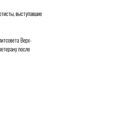
Артисты, выступавшие
литсовета Верх-
ветерану после