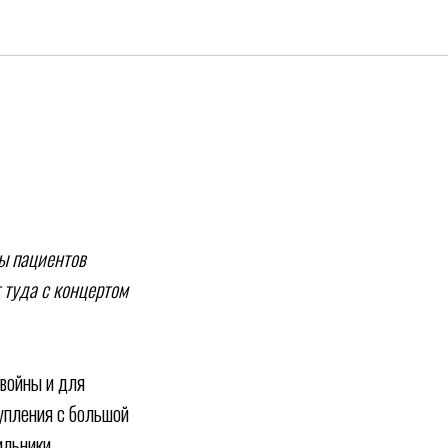
ы пациентов
 туда с концертом
 войны и для
тупления с большой
ильники.