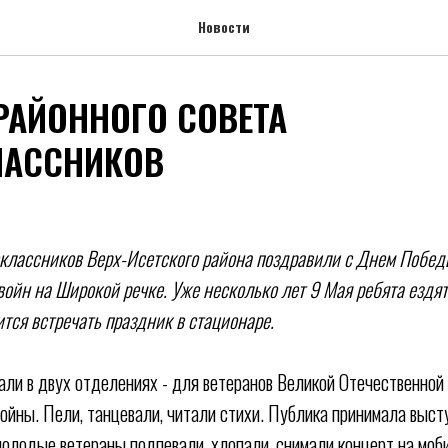
Новости
РАЙОННОГО СОВЕТА
ЛАССНИКОВ
классников Верх-Исетского района поздравили с Днем Побед
войн на Широкой речке. Уже несколько лет 9 Мая ребята ездят
ится встречать праздник в стационаре.
али в двух отделениях - для ветеранов Великой Отечественной
войны. Пели, танцевали, читали стихи. Публика принимала выс
молодые ветераны подпевали, хлопали, снимали концерт на моб