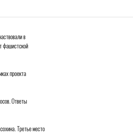
частвовали в
от фашистской
мках проекта
росов. Ответы
сохина. Третье место