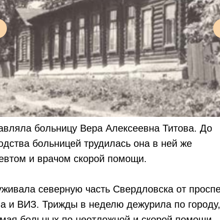
авляла больницу Вера Алексеевна Титова. До
одства больницей трудилась она в ней же
евтом и врачом скорой помощи.
живала северную часть Свердловска от проспе
а и ВИЗ. Трижды в неделю дежурила по городу
мая больных по неотложной и скорой помощи.