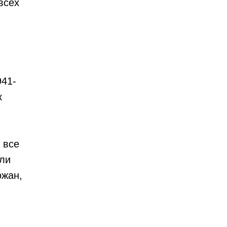
всех
941-
к
 все
али
ожан,