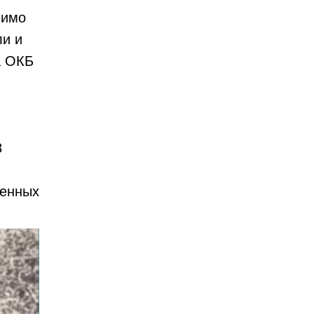
мимо
ли и
а ОКБ
8
менных