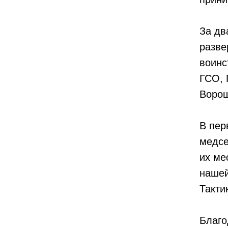
За дв
разве
воинс
ГСО, 
Ворош
В пер
медсе
их ме
нашей
Такти
Благо