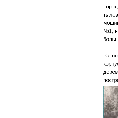
Город
тылов
мощны
№1, н
больн
Распо
корпу
дерев
постр