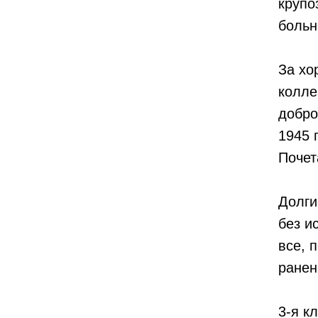
крупо
больн
За хо
колле
добро
1945 
Почет
Долги
без и
все, 
ранен
3-я к