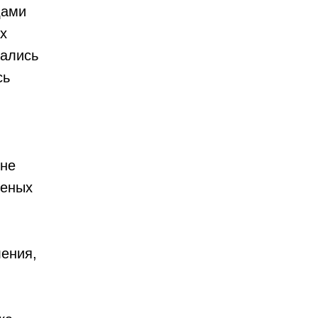
дами
х
вались
сь
 не
неных
ления,