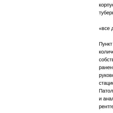
корпу
тубер
«все 
Пункт
колич
собст
ранен
руков
стаци
Патол
и ана
рентг