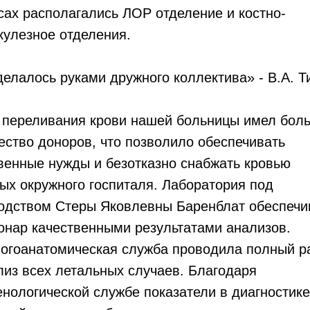
сах располагались ЛОР отделение и костно-
кулезное отделения.
делалось руками дружного коллектива» - В.А. Т
 переливания крови нашей больницы имел бол
ество доноров, что позволило обеспечивать
венные нужды и безотказно снабжать кровью
ых окружного госпиталя. Лаборатория под
одством Стеры Яковлевны Баренблат обеспечи
онар качественными результатами анализов.
огоанатомическая служба проводила полный р
лиз всех летальных случаев. Благодаря
енологической службе показатели в диагностике