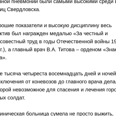
зной пневмонии были самыми высокими среди 
иц Свердловска.
рошие показатели и высокую дисциплину весь
ктив был награжден медалью «За честный и
совестный труд в годы Отечественной войны 1
гг.), а главный врач В.А. Титова – орденом «Зна
а».
е тысяча четыреста восемнадцать дней и ночей
сключения от коневозов до главного врача дел
порой невозможное для спасения и лечения гор
ых солдат.
линическая больница сумела не просто выжить,