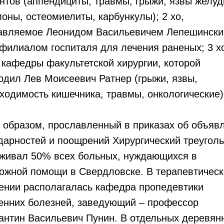
нтов (аппендициты, травмы, грыжи, язвы желуд
оны, остеомиелиты, карбункулы); 2 хо,
авляемое Леонидом Васильевичем Лепешински
филиалом госпиталя для лечения раненых; 3 хо
 кафедры факультетской хирургии, которой
одил Лев Моисеевич Ратнер (грыжи, язвы,
ходимость кишечника, травмы, онкологические)
 образом, прославленный в приказах об объяв
дарностей и поощрений Хирургический треугол
живал 50% всех больных, нуждающихся в
ожной помощи в Свердловске. В терапевтичес
ении располагалась кафедра пропедевтики
енних болезней, заведующий – профессор
антин Васильевич Пунин. В отдельных деревян