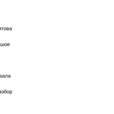
итова
ьшое
вала
азбор