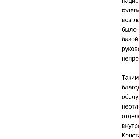
пацие
флегм
возгл
было 
базой
руков
непро
Таким
благо
обслу
неотл
отдел
внутр
Конст