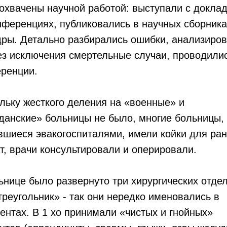
охвачены научной работой: выступали с докла
нференциях, публиковались в научных сборника
ры. Детально разбирались ошибки, анализиро
ез исключения смертельные случаи, проводили
ренции.
льку жесткого деления на «военные» и
данские» больницы не было, многие больницы,
вшиеся эвакогоспиталями, имели койки для ра
т, врачи консультировали и оперировали.
ьнице было развернуто три хирургических отде
треугольник» - так они нередко именовались в
ентах. В 1 хо принимали «чистых и гнойных»