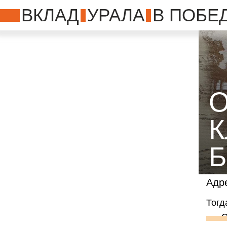
ВКЛАД
УРАЛА
В ПОБЕ
Адре
Тогд
С