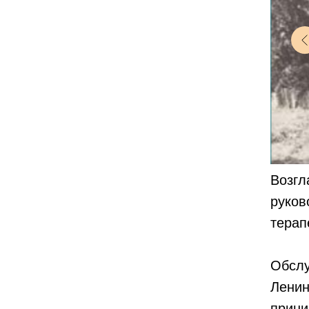
Возгл
руков
терап
Обслу
Ленин
прини