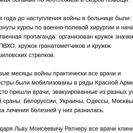
а года до наступления войны в больнице были:
рнуты курсы по военно-полевой хирургии и нач
твенная пропаганда: организован кружок значк
ПВХО, кружок гранатометчиков и кружок
иловских стрелков.
вые месяцы войны практически все врачи и
стры были мобилизованы в ряды Красной Арми
сто пришли врачи, эвакуированные из разных у
 сраны: Белоруссии, Украины, Одессы, Москвы
ка лечения болезней у них разнилась.
даря Льву Моисеевичу Ратнеру все врачи клин