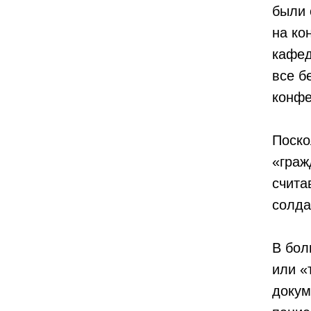
были 
на ко
кафед
все б
конфе
Поско
«граж
счита
солда
В бол
или «
докум