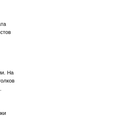
ата
истов
и. На
голков
.
ики