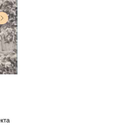
кта
,